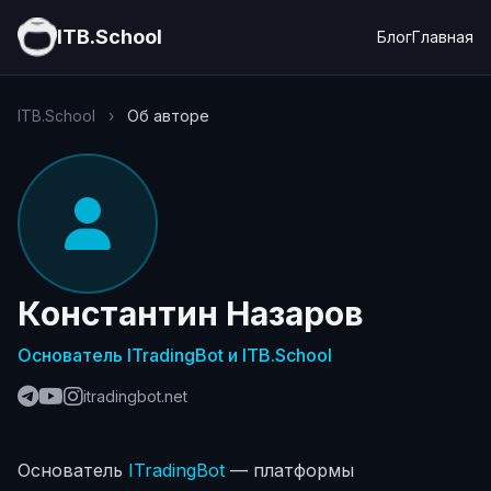
ITB.School
Блог
Главная
ITB.School
›
Об авторе
Константин Назаров
Основатель ITradingBot и ITB.School
itradingbot.net
Основатель
ITradingBot
— платформы