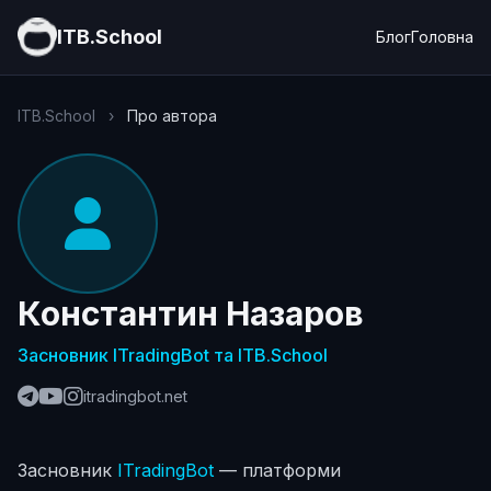
ITB.School
Блог
Головна
ITB.School
›
Про автора
Константин Назаров
Засновник ITradingBot та ITB.School
itradingbot.net
Засновник
ITradingBot
— платформи