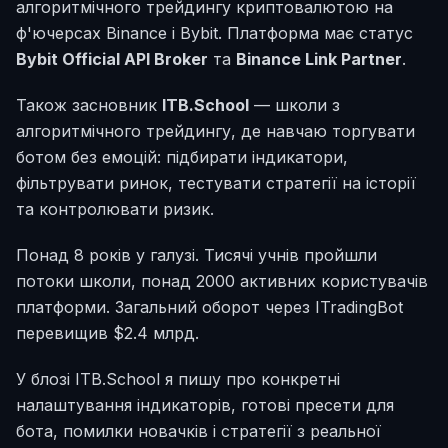
алгоритмічного трейдингу криптовалютою на
ф'ючерсах Binance і Bybit. Платформа має статус
Bybit Official API Broker
та
Binance Link Partner
.
Також засновник
ITB.School
— школи з
алгоритмічного трейдингу, де навчаю торгувати
ботом без емоцій: підбирати індикатори,
фільтрувати ринок, тестувати стратегії на історії
та контролювати ризик.
Понад 8 років у галузі. Тисячі учнів пройшли
потоки школи, понад 2000 активних користувачів
платформи. Загальний оборот через ITradingBot
перевищив $2.4 млрд.
У блозі ITB.School я пишу про конкретні
налаштування індикаторів, готові пресети для
бота, помилки новачків і стратегії з реальної