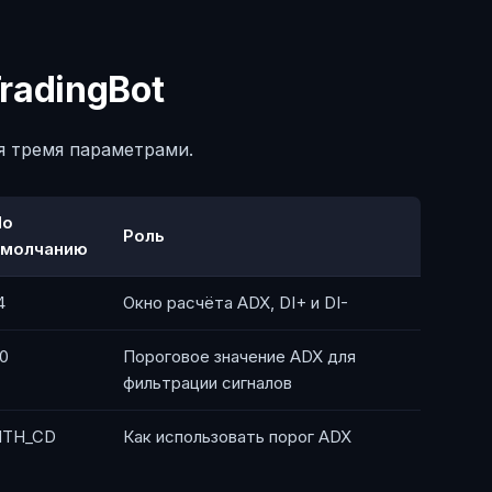
radingBot
я тремя параметрами.
По
Роль
умолчанию
4
Окно расчёта ADX, DI+ и DI-
0
Пороговое значение ADX для
фильтрации сигналов
HTH_CD
Как использовать порог ADX