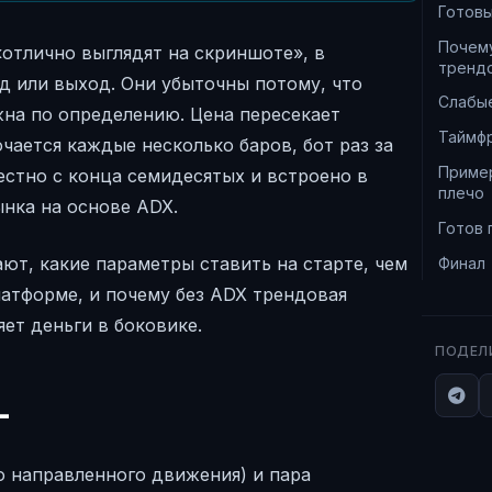
Готовы
Почему
отлично выглядят на скриншоте», в
трендо
д или выход. Они убыточны потому, что
Слабы
жна по определению. Цена пересекает
Таймф
ается каждые несколько баров, бот раз за
Пример
естно с конца семидесятых и встроено в
плечо
нка на основе ADX.
Готов 
ают, какие параметры ставить на старте, чем
Финал
латформе, и почему без ADX трендовая
яет деньги в боковике.
ПОДЕЛ
-
его направленного движения) и пара