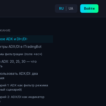
|
RU
UA
Войти
ЖАНИЕ
кое ADX и DI+/DI-
тры ADX/DI в ITradingBot
мы фильтрации (поле «ec»)
 ADX: 20, 25, 30 — что
ть
пользовать ADX/DI: два
рия
рий 1: ADX как фильтр режима
ный сценарий)
рий 2: ADX/DI как индикатор
а