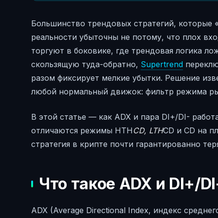
Большинство трендовых стратегий, которые «
реальности убыточны не потому, что плох вхо
торгуют в боковике, где трендовая логика ло
скользящую туда-обратно,
Supertrend
переключ
разом фиксирует мелкие убытки. Решение изв
любой нормальный движок: фильтр режима ры
В этой статье — как ADX и пара DI+/DI- работ
отличаются режимы HTH
CD, LTH
CD и CD на п
стратегия в крипте почти гарантированно тер
Что такое ADX и DI+/DI
ADX (Average Directional Index, индекс средн