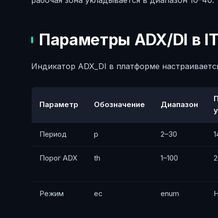
рабочая зона укладывается в диапазон 10–40.
Параметры ADX/DI в IT
Индикатор ADX_DI в платформе настраиваетс
Параметр
Обозначение
Диапазон
Период
p
2–30
1
Порог ADX
th
1–100
2
Режим
ec
enum