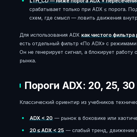
LTH_CD — ниже порога ADX + пересечение
срабатывает только при ADX ≤ порога. П
схем, где смысл — ловить движения внутр
Для использования ADX
как чистого фильтра
есть отдельный фильтр «По ADX» с режимами 
Он не генерирует сигнал, а блокирует работ
рынка.
Пороги ADX: 20, 25, 3
Классический ориентир из учебников техничес
ADX < 20
— рынок в боковике или хаотиче
20 ≤ ADX < 25
— слабый тренд, движение н