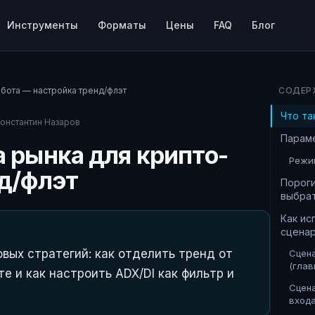
Инструменты
Форматы
Цены
FAQ
Блог
-бота — настройка тренд/флэт
СОДЕР
Что та
онстантин Назаров
Параме
 рынка для крипто-
Режи
нд/флэт
Пороги
выбра
Как ис
сцена
вых стратегий: как отделить тренд от
Сцена
(глав
те и как настроить ADX/DI как фильтр и
Сцена
вход