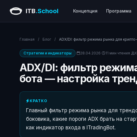
ITB
.School
Концепция
Программа
Главная
/
Блог
/
ADX/DI: фильтр режима рынка для крипто
Стратегии и индикаторы
28.04.2026
11 мин чтения
К
ADX/DI: фильтр режима
бота — настройка тре
КРАТКО
Главный фильтр режима рынка для трендо
боковика, какие пороги ADX брать на стар
как индикатор входа в ITradingBot.