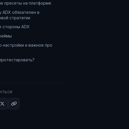
е пресеты на платформе
 ADX обязателен в
вой стратегии
е стороны ADX
реймы
 настройки и важное про
протестировать?
ИТЬСЯ