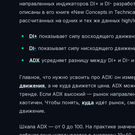
направленных индикаторов DI+ и DI- разрабо
описаны в его книге «New Concepts in Technical
рассчитанных на одних и тех же данных high/l
DI+
показывает силу восходящего движени
DI-
показывает силу нисходящего движения
ADX
усредняет разницу между DI+ и DI- 
Главное, что нужно усвоить про ADX: он изм
движения
, а не куда движется цена. ADX мо
тренде. Если ADX высокий — рынок направлен
хаотичен. Чтобы понять,
куда
идёт рынок, смо
движение.
Шкала ADX — от 0 до 100. На практике значен