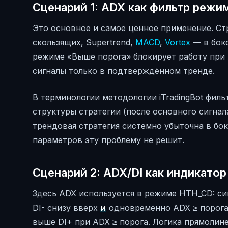
Сценарий 1: ADX как фильтр режим
Это основное и самое ценное применение. Ст
скользящих, Supertrend,
MACD
,
Vortex
— в боко
режиме «Выше порога» блокирует работу при 
сигналы только в подтверждённом тренде.
В терминологии методологии iTradingBot фил
структуры стратегии (после основного сигнал
трендовая стратегия системно убыточна в бо
параметров эту проблему не решит.
Сценарий 2: ADX/DI как индикатор
Здесь ADX используется в режиме HTH_CD: сиг
DI- снизу вверх
и
одновременно ADX ≥ порога.
выше DI+ при ADX ≥ порога. Логика прямолине