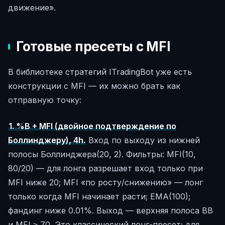
движение».
Готовые пресеты с MFI
В библиотеке стратегий ITradingBot уже есть
конструкции с MFI — их можно брать как
отправную точку:
1. %B + MFI (двойное подтверждение по
Боллинджеру), 4h.
Вход по выходу из нижней
полосы Боллинджера(20, 2). Фильтры: MFI(10,
80/20) — для лонга разрешает вход только при
MFI ниже 20; MFI «по росту/снижению» — лонг
только когда MFI начинает расти; EMA(100);
фандинг ниже 0.01%. Выход — верхняя полоса BB
и MFI ≥ 70. Это классический лонг-пресет; для