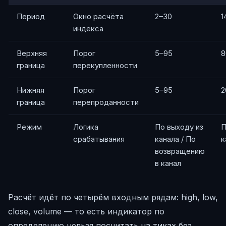
Период
Окно расчёта
2–30
1
индекса
Верхняя
Порог
5–95
8
граница
перекупленности
Нижняя
Порог
5–95
2
граница
перепроданности
Режим
Логика
По выходу из
П
срабатывания
канала / По
к
возвращению
в канал
Расчёт идёт по четырём входным рядам: high, low,
close, volume — то есть индикатор по
определению нельзя посчитать на тиках без