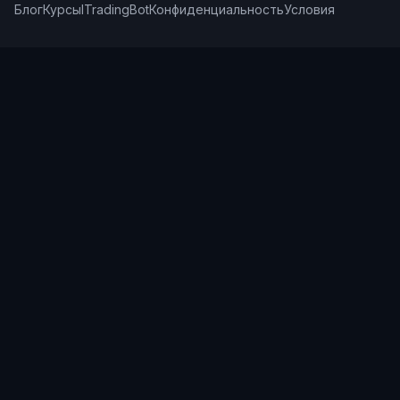
Блог
Курсы
ITradingBot
Конфиденциальность
Условия