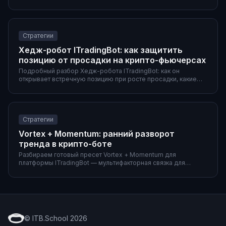
готовые пресеты и особенности крипторынка.
Стратегии
Хедж-робот ITradingBot: как защитить
позицию от просадки на крипто-фьючерсах
Подробный разбор Хедж-робота ITradingBot: как он
открывает встречную позицию при росте просадки, какие
параметры активации использовать, два готовых сценария
(DCA-сетка и Donchian-пробой), а также частые ошибки и
сравнение с ручным хеджем.
Стратегии
Vortex + Momentum: ранний разворот
тренда в крипто-боте
Разбираем готовый пресет Vortex + Momentum для
платформы ITradingBot — мультифакторная связка для
раннего входа в новый тренд. Параметры обоих
индикаторов, полная конфигурация фильтров и выходов,
объяснение ролей и пример работы на 4h.
© ITB.School 2026