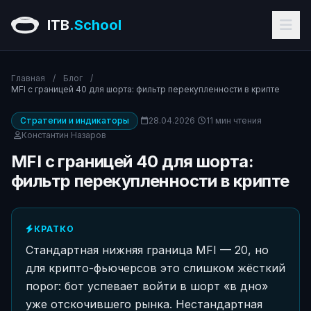
ITB
.School
Главная
/
Блог
/
MFI с границей 40 для шорта: фильтр перекупленности в крипте
Стратегии и индикаторы
28.04.2026
11 мин чтения
Константин Назаров
MFI с границей 40 для шорта:
фильтр перекупленности в крипте
КРАТКО
Стандартная нижняя граница MFI — 20, но
для крипто-фьючерсов это слишком жёсткий
порог: бот успевает войти в шорт «в дно»
уже отскочившего рынка. Нестандартная