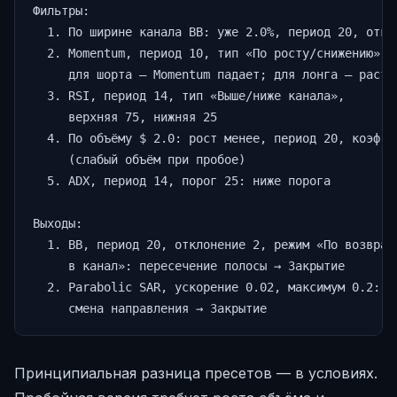
Фильтры:

  1. По ширине канала BB: уже 2.0%, период 20, откло
  2. Momentum, период 10, тип «По росту/снижению»:

     для шорта — Momentum падает; для лонга — растёт
  3. RSI, период 14, тип «Выше/ниже канала»,

     верхняя 75, нижняя 25

  4. По объёму $ 2.0: рост менее, период 20, коэф. 1
     (слабый объём при пробое)

  5. ADX, период 14, порог 25: ниже порога

Выходы:

  1. BB, период 20, отклонение 2, режим «По возвраще
     в канал»: пересечение полосы → Закрытие

  2. Parabolic SAR, ускорение 0.02, максимум 0.2:

     смена направления → Закрытие
Принципиальная разница пресетов — в условиях.