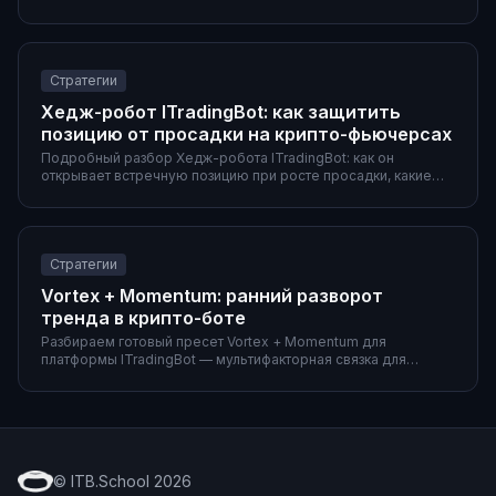
готовые пресеты и особенности крипторынка.
Стратегии
Хедж-робот ITradingBot: как защитить
позицию от просадки на крипто-фьючерсах
Подробный разбор Хедж-робота ITradingBot: как он
открывает встречную позицию при росте просадки, какие
параметры активации использовать, два готовых сценария
(DCA-сетка и Donchian-пробой), а также частые ошибки и
сравнение с ручным хеджем.
Стратегии
Vortex + Momentum: ранний разворот
тренда в крипто-боте
Разбираем готовый пресет Vortex + Momentum для
платформы ITradingBot — мультифакторная связка для
раннего входа в новый тренд. Параметры обоих
индикаторов, полная конфигурация фильтров и выходов,
объяснение ролей и пример работы на 4h.
© ITB.School 2026