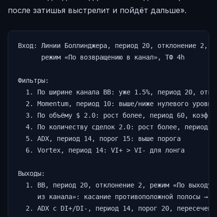
после затишья выстрелит и пойдёт дальше».
Вход: Линии Боллинджера, период 20, отклонение 2,

      режим «По возвращению в канал», ТФ 4h

Фильтры:

  1. По ширине канала BB: уже 1.5%, период 20, откло
  2. Momentum, период 10: выше/ниже нулевого уровня

  3. По объёму $ 2.0: рост более, период 60, коэф. 2
  4. По количеству сделок 2.0: рост более, период 60
  5. ADX, период 14, порог 15: выше порога

  6. Vortex, период 14: VI+ > VI- для лонга

Выходы:

  1. BB, период 20, отклонение 2, режим «По выходу

     из канала»: касание противоположной полосы → За
  2. ADX с DI+/DI-, период 14, порог 20, пересечение