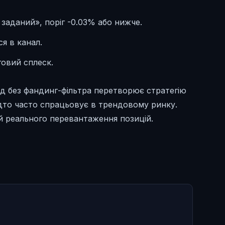
заданий», поріг -0.03% або нижче.
ся в канал.
говий сплеск.
ід без фандинг-фільтра перетворює стратегію
адто часто спрацьовує в трендовому ринку.
ій реального перевантаження позицій.