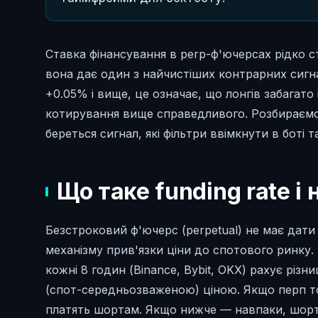
Ставка фінансування в perp-ф'ючерсах рідко с
вона дає один з найчистіших контрарних сигна
+0.05% і вище, це означає, що лонгів забагат
котирування вище справедливого. Розбираємо с
береться сигнал, які фільтри ввімкнути в боті 
Що таке funding rate і 
Безстроковий ф'ючерс (perpetual) не має дати
механізму прив'язки ціни до спотового ринку.
кожні 8 годин (Binance, Bybit, OKX) рахує різ
(спот-середньозваженою) ціною. Якщо перп т
платять шортам. Якщо нижче — навпаки, шор