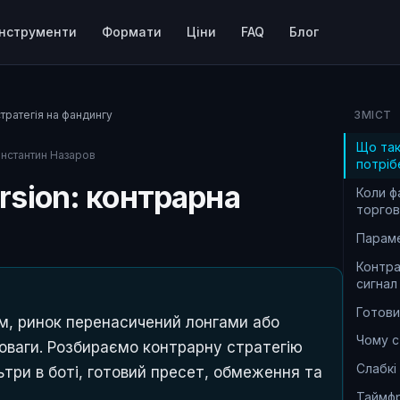
Інструменти
Формати
Ціни
FAQ
Блог
тратегія на фандингу
ЗМІСТ
Що таке
нстантин Назаров
потріб
rsion: контрарна
Коли ф
торгов
Параме
Контра
сигнал
Готови
м, ринок перенасичений лонгами або
Чому с
оваги. Розбираємо контрарну стратегію
Слабкі
льтри в боті, готовий пресет, обмеження та
Таймф