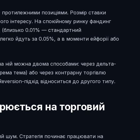
 з протилежними позиціями. Розмір ставки
ового інтересу. На спокійному ринку фандинг
од (близько 0.01% — стандартний
легко йдуть за 0.05%, а в моменти ейфорії або
 на ній можна двома способами: через дельта-
рема тема) або через контрарну торгівлю
eversion-підхід відноситься до другого типу.
рюється на торговий
й шум. Стратегія починає працювати на