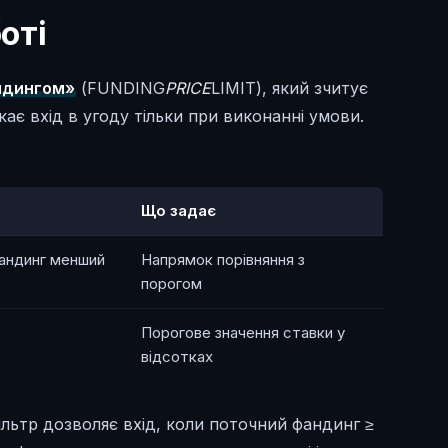
оті
ндингом»
(FUNDING
PRICE
LIMIT), який зчитує
кає вхід в угоду тільки при виконанні умови.
Що задає
Фандинг менший
Напрямок порівняння з
порогом
Порогове значення ставки у
відсотках
ільтр дозволяє вхід, коли поточний фандинг ≥