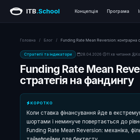
ITB
.School
Концепція
Програма
Головна
/
Блог
/
Funding Rate Mean Reversion: контрарна с
Стратегії та індикатори
28.04.2026
11 хв читання
Ко
Funding Rate Mean Reve
стратегія на фандингу
КОРОТКО
Коли ставка фінансування йде в екстрему
шортами і неминуче повертається до рівн
Funding Rate Mean Reversion: механіка, фі
таймфрейми для бектесту.