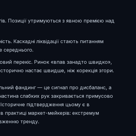
гів. Позиції утримуються з явною премією над
ть. Каскадні ліквідації стають питанням
е середнього.
вий перекіс. Ринок «впав занадто швидко»,
історично настає швидше, ніж корекція згори.
альний фандинг — це сигнал про дисбаланс, а
 частина слабких рук закривається примусово
. Історичне підтвердження цьому є в
та в практиці маркет-мейкерів: екстремум
овженню тренду.