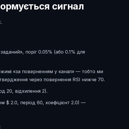
формується сигнал
.
заданий», поріг 0.05% (або 0.1% для
режимі «за поверненням у канал» — тобто ми
ідтвердження через повернення RSI нижче 70.
од 20, відхилення 2).
 $ 2.0, період 60, коефіцієнт 2.0) —
: