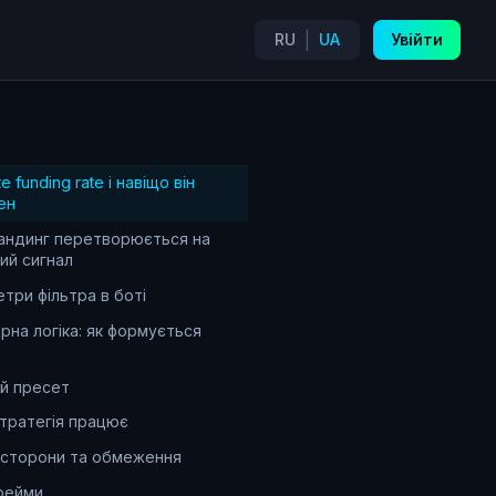
|
RU
UA
Увійти
 funding rate і навіщо він
ен
андинг перетворюється на
ий сигнал
три фільтра в боті
рна логіка: як формується
й пресет
тратегія працює
 сторони та обмеження
рейми