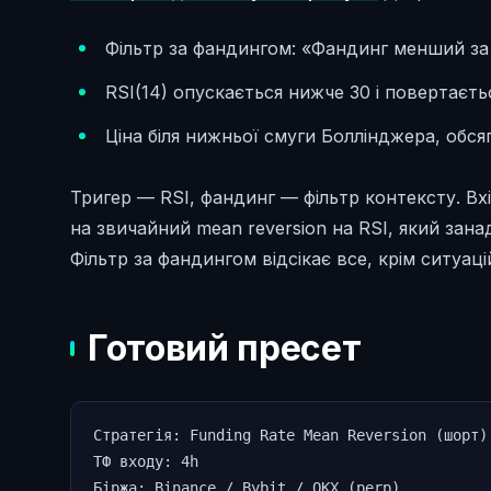
Фільтр за фандингом: «Фандинг менший за 
RSI(14) опускається нижче 30 і повертаєть
Ціна біля нижньої смуги Боллінджера, обся
Тригер — RSI, фандинг — фільтр контексту. Вх
на звичайний mean reversion на RSI, який зан
Фільтр за фандингом відсікає все, крім ситуац
Готовий пресет
Стратегія: Funding Rate Mean Reversion (шорт)

ТФ входу: 4h

Біржа: Binance / Bybit / OKX (perp)
