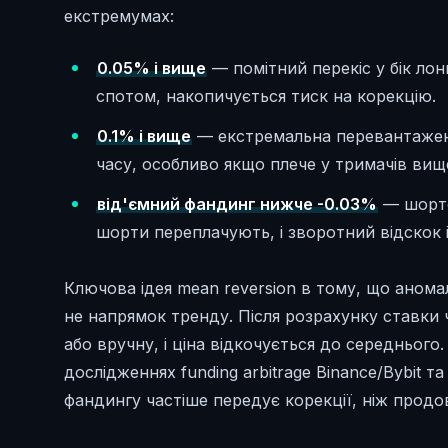
екстремумах:
0.05% і вище
— помітний перекіс у бік лон
спотом, накопичується тиск на корекцію.
0.1% і вище
— екстремальна перевантаженіс
часу, особливо якщо плече у тримачів вищ
від'ємний фандинг нижче -0.03%
— шорто
шорти переплачують, і зворотний відскок 
Ключова ідея mean reversion в тому, що аном
не напрямок тренду. Після розрахунку ставки
або вручну, і ціна відкочується до середнього
дослідженнях funding arbitrage Binance/Bybit 
фандингу частіше передує корекції, ніж прод