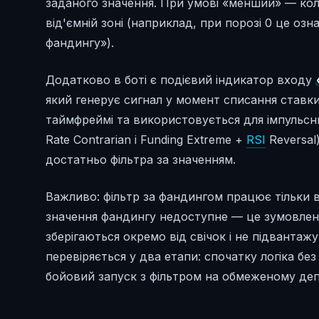
заданого значення. При умові «менший» — коли
від'ємній зоні (наприклад, при порозі 0 це оз
фандингу»).
Додатково в боті є подієвий індикатор входу
який генерує сигнал у момент списання ставки
таймфреймі та використовується для імпульсни
Rate Contrarian і Funding Extreme +
RSI
Reversal
достатньо фільтра за значенням.
Важливо: фільтр за фандингом працює тільки в 
значення фандингу недоступне — це зумовлено
зберігаються окремо від свічок і не підвантаж
перевіряється у два етапи: спочатку логіка бе
бойовий запуск з фільтром на обмеженому деп