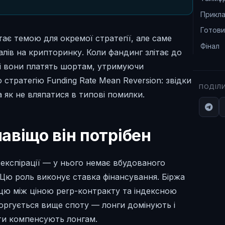
Прикла
Готови
тає темою для окремої стратегії, але саме
Фінал
лів на крипторинку. Коли фандинг злітає до
о і вони платять шортам, утримуючи
тратегію Funding Rate Mean Reversion: звідки
ПОДІЛ
та як не вляпатися в типові помилки.
навіщо він потрібен
 експірації — у нього немає вбудованого
 Цю роль виконує ставка фінансування. Біржа
ницю між ціною perp-контракту та індексною
оргується вище споту — лонги домінують і
ти компенсують лонгам.