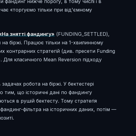
 фандинг нижче порогу, в тому числі і в
начає «торгуємо тільки при від'ємному
«На знятті фандингу»
(FUNDING_SETTLED),
 на біржі. Працює тільки на 1-хвилинному
х контрарних стратегій (див. пресети Funding
). Для класичного Mean Reversion підходу
задачах робота на біржі. У бектестері
 тим, що історичні дані по фандингу
уються в рушій бектесту. Тому стратегія
з фандинг-фільтра на історичних даних, потім —
озиті.