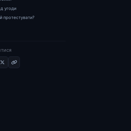
д угоди
й протестувати?
ИТИСЯ