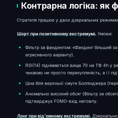
Контрарна логіка: як 
Стратегія працює у двох дзеркальних режимах
Шорт при позитивному екстремумі.
Умови:
Фільтр за фандингом: «Фандинг більший за 
агресивного варіанту).
RSI(14) піднімається вище 70 на ТФ 4h у 
чекаємо не просто перекупленість, а її п
Ціна біля верхньої смуги Боллінджера (пері
Аномально високий обсяг (Фільтр за обсягом
підтверджує FOMO-вхід натовпу.
Лонг при від'ємному екстремумі.
Дзеркально