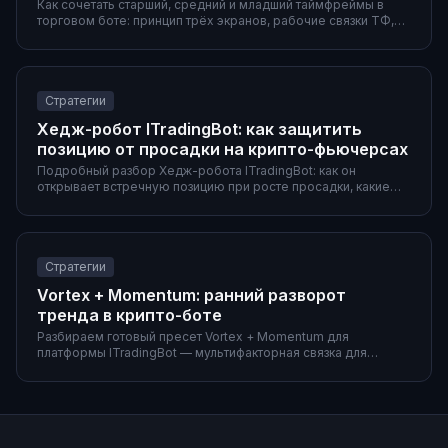
Как сочетать старший, средний и младший таймфреймы в
торговом боте: принцип трёх экранов, рабочие связки ТФ,
готовые пресеты и особенности крипторынка.
Стратегии
Хедж-робот ITradingBot: как защитить
позицию от просадки на крипто-фьючерсах
Подробный разбор Хедж-робота ITradingBot: как он
открывает встречную позицию при росте просадки, какие
параметры активации использовать, два готовых сценария
(DCA-сетка и Donchian-пробой), а также частые ошибки и
сравнение с ручным хеджем.
Стратегии
Vortex + Momentum: ранний разворот
тренда в крипто-боте
Разбираем готовый пресет Vortex + Momentum для
платформы ITradingBot — мультифакторная связка для
раннего входа в новый тренд. Параметры обоих
индикаторов, полная конфигурация фильтров и выходов,
объяснение ролей и пример работы на 4h.