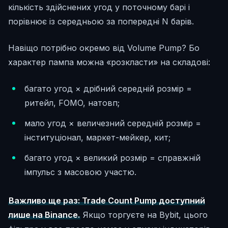
кількість здійснених угод у поточному барі і
порівнює із середньою за попередні N барів.
Навіщо потрібно окремо від Volume Pump? Бо
характер пампа можна «розкласти» на складові:
багато угод × дрібний середній розмір =
ритейл, FOMO, натовп;
мало угод × величезний середній розмір =
інституціонал, маркет-мейкер, кит;
багато угод × великий розмір = справжній
імпульс з масовою участю.
Важливо ще раз: Trade Count Pump доступний
лише на Binance.
Якщо торгуєте на Bybit, цього