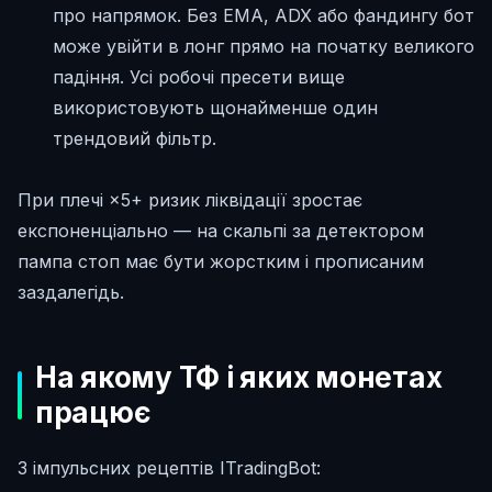
про напрямок. Без EMA, ADX або фандингу бот
може увійти в лонг прямо на початку великого
падіння. Усі робочі пресети вище
використовують щонайменше один
трендовий фільтр.
При плечі ×5+ ризик ліквідації зростає
експоненціально — на скальпі за детектором
пампа стоп має бути жорстким і прописаним
заздалегідь.
На якому ТФ і яких монетах
працює
З імпульсних рецептів ITradingBot: