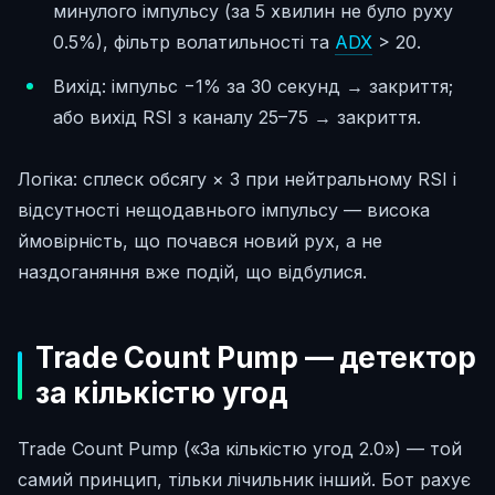
минулого імпульсу (за 5 хвилин не було руху
0.5%), фільтр волатильності та
ADX
> 20.
Вихід: імпульс −1% за 30 секунд → закриття;
або вихід RSI з каналу 25–75 → закриття.
Логіка: сплеск обсягу × 3 при нейтральному RSI і
відсутності нещодавнього імпульсу — висока
ймовірність, що почався новий рух, а не
наздоганяння вже подій, що відбулися.
Trade Count Pump — детектор
за кількістю угод
Trade Count Pump («За кількістю угод 2.0») — той
самий принцип, тільки лічильник інший. Бот рахує