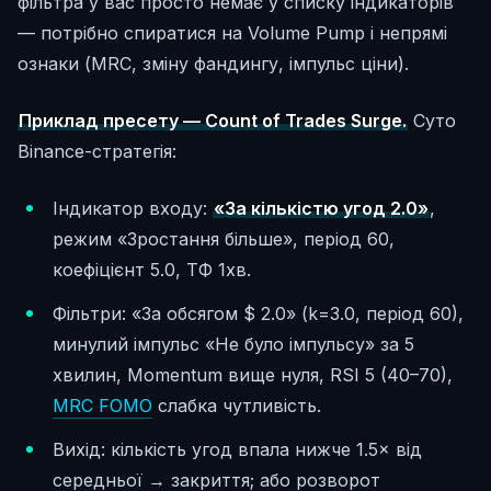
фільтра у вас просто немає у списку індикаторів
— потрібно спиратися на Volume Pump і непрямі
ознаки (MRC, зміну фандингу, імпульс ціни).
Приклад пресету — Count of Trades Surge.
Суто
Binance-стратегія:
Індикатор входу:
«За кількістю угод 2.0»
,
режим «Зростання більше», період 60,
коефіцієнт 5.0, ТФ 1хв.
Фільтри: «За обсягом $ 2.0» (k=3.0, період 60),
минулий імпульс «Не було імпульсу» за 5
хвилин, Momentum вище нуля, RSI 5 (40–70),
MRC FOMO
слабка чутливість.
Вихід: кількість угод впала нижче 1.5× від
середньої → закриття; або розворот