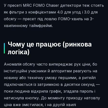
У пресеті MRC FOMO Chaser детектори теж стоять
як фільтри з коефіцієнтами 4.0 для угод і 3.0 для
обсягу — пресет під ловлю FOMO-хвиль на 3-
хвилинному таймфреймі.
Чому це працює (ринкова
логіка)
Аномалія обсягу часто випереджає рух ціни, бо
інституційні учасники й алгоритми реагують на
новину або технічну умову першими, а ритейл
підключається із затримкою в десятки секунд —
поки людина відкрила графік, згадала пароль і
натиснула кнопку. До моменту приходу натовпу
ціна вже змістилася, і на другій хвилі