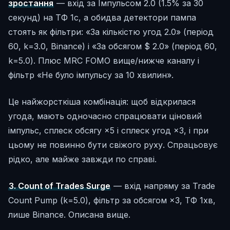
зростання
— вхід за Імпульсом 2.0 (1.5% за 30
секунд) на ТФ 1с, а обидва детектори пампа
стоять як фільтри: «За кількістю угод 2.0» (період
60, k=3.0, Binance) і «За обсягом $ 2.0» (період 60,
k=5.0). Плюс MRC FOMO вище/нижче каналу і
фільтр «Не було імпульсу за 10 хвилин».
Це найжорсткіша комбінація: щоб відкрилася
угода, мають одночасно спрацювати ціновий
імпульс, сплеск обсягу ×5 і сплеск угод ×3, і при
цьому не повинно бути свіжого руху. Спрацьовує
рідко, але майже завжди по справі.
3. Count of Trades Surge
— вхід напряму за Trade
Count Pump (k=5.0), фільтр за обсягом ×3, ТФ 1хв,
лише Binance. Описана вище.