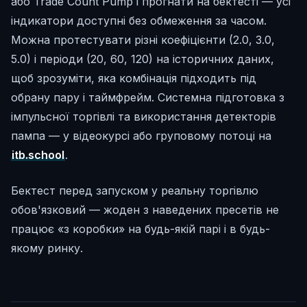
або Trade Count Pump і прогнати на бектесті — усі
індикатори доступні без обмеження за часом.
Можна протестувати різні коефіцієнти (2.0, 3.0,
5.0) і періоди (20, 60, 120) на історичних даних,
щоб зрозуміти, яка комбінація підходить під
обрану пару і таймфрейм. Системна підготовка з
імпульсної торгівлі та використання детекторів
пампа — у відеокурсі або груповому потоці на
itb.school
.
Бектест перед запуском у реальну торгівлю
обов'язковий — жоден з наведених пресетів не
працює «з коробки» на будь-якій парі і в будь-
якому ринку.