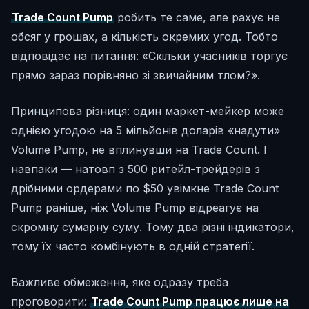
Trade Count Pump
робить те саме, але рахує не
обсяг у грошах, а кількість окремих угод. Тобто
відповідає на питання: «Скільки учасників торгує
прямо зараз порівняно зі звичайним тлом?».
Принципова різниця: один маркет-мейкер може
однією угодою на 5 мільйонів доларів «надути»
Volume Pump, не вплинувши на Trade Count. І
навпаки — натовп з 500 ритейл-трейдерів з
дрібними ордерами по $50 увімкне Trade Count
Pump раніше, ніж Volume Pump відреагує на
скромну сумарну суму. Тому два різні індикатори,
тому їх часто комбінують в одній стратегії.
Важливе обмеження, яке одразу треба
проговорити:
Trade Count Pump працює лише на