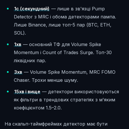
1с (секундний)
— лише в зв'язці Pump
Detector з MRC і обома детекторами пампа.
Лише Binance, лише топ-5 пар (BTC, ETH,
SOL).
1хв
— основний ТФ для Volume Spike
Momentum і Count of Trades Surge. Топ-30
ліквідних пар.
3хв
— Volume Spike Momentum, MRC FOMO
Chaser. Трохи менше шуму.
15хв і вище
— детектори використовуються
як фільтри в трендових стратегіях з м'яким
коефіцієнтом 1.5–2.0.
На скальп-таймфреймах детектор має бути