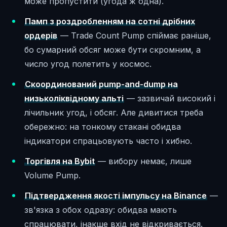
може пропустити (угода ж одна).
Памп з роздробленням на сотні дрібних
ордерів
— Trade Count Pump спіймає раніше,
бо сумарний обсяг може бути скромним, а
число угод полетить у космос.
Скоординований pump-and-dump на
низьколіквідному альті
— зазвичай високий і
лічильник угод, і обсяг. Але дивитися треба
обережно: на тонкому стакані обидва
індикатори спрацьовують часто і хибно.
Торгівля на Bybit
— вибору немає, лише
Volume Pump.
Підтвердження якості імпульсу на Binance
—
зв'язка з обох одразу: обидва мають
спрацювати, інакше вхід не відкривається.