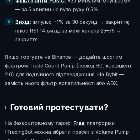
Фільтр анти-FOMO
: «За минулим імпульсом»
— за 5 хвилин не було руху 0.5%.
Вихід
: імпульс −1% за 30 секунд → закриття;
плюс RSI 14 вихід за межі каналу 25–75 →
закриття.
Якщо торгуєте на Binance — додайте шостим
фільтром Trade Count Pump (період 60, коефіцієнт
2.0) для подвійного підтвердження. На Bybit —
замість нього фільтр волатильності або ADX.
Готовий протестувати?
На безкоштовному тарифі
Free
платформи
ITradingBot можна зібрати пресет з Volume Pump