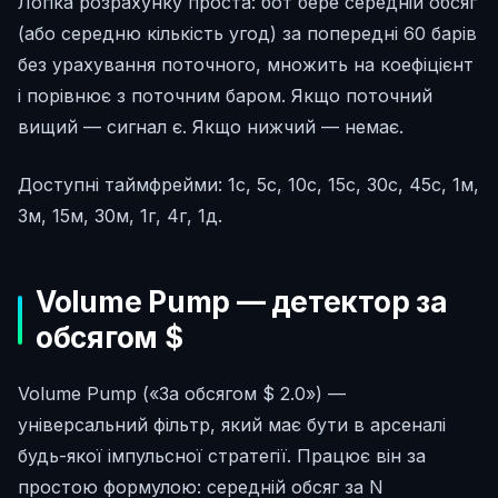
Логіка розрахунку проста: бот бере середній обсяг
(або середню кількість угод) за попередні 60 барів
без урахування поточного, множить на коефіцієнт
і порівнює з поточним баром. Якщо поточний
вищий — сигнал є. Якщо нижчий — немає.
Доступні таймфрейми: 1с, 5с, 10с, 15с, 30с, 45с, 1м,
3м, 15м, 30м, 1г, 4г, 1д.
Volume Pump — детектор за
обсягом $
Volume Pump («За обсягом $ 2.0») —
універсальний фільтр, який має бути в арсеналі
будь-якої імпульсної стратегії. Працює він за
простою формулою: середній обсяг за N