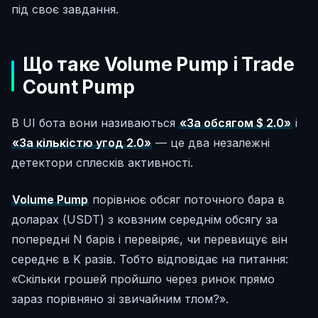
під своє завдання.
Що таке Volume Pump і Trade
Count Pump
В UI бота вони називаються
«За обсягом $ 2.0»
і
«За кількістю угод 2.0»
— це два незалежні
детектори сплесків активності.
Volume Pump
порівнює обсяг поточного бара в
доларах (USDT) з ковзним середнім обсягу за
попередні N барів і перевіряє, чи перевищує він
середнє в K разів. Тобто відповідає на питання:
«Скільки грошей пройшло через ринок прямо
зараз порівняно зі звичайним тлом?».