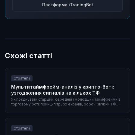
Платформа iTradingBot
Схожі статті
Стратегії
Мультитаймфрейм-аналіз у крипто-боті:
узгодження сигналів на кількох ТФ
Як поєднувати старший, середній і молодший таймфрейми в
торговому боті: принцип трьох екранів, робочі зв'язки ТФ,
готові пресети та особливості крипторинку.
Стратегії