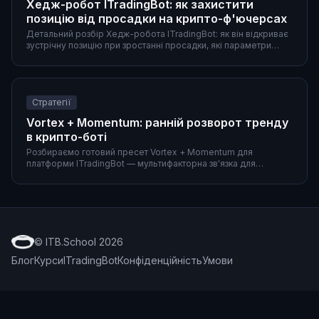
Хедж-робот ITradingBot: як захистити
позицію від просадки на крипто-ф'ючерсах
Детальний розбір Хедж-робота ITradingBot: як він відкриває
зустрічну позицію при зростанні просадки, які параметри
активації використовувати, два готові сценарії (DCA-сітка та
пробій Donchian), а також типові помилки і порівняння з
ручним хеджем.
Стратегії
Vortex + Momentum: ранній розворот тренду
в крипто-боті
Розбираємо готовий пресет Vortex + Momentum для
платформи ITradingBot — мультифакторна зв'язка для
раннього входу в новий тренд. Параметри обох індикаторів,
повна конфігурація фільтрів і виходів, пояснення ролей і
приклад роботи на 4h.
© ITB.School 2026
Блог
Курси
ITradingBot
Конфіденційність
Умови