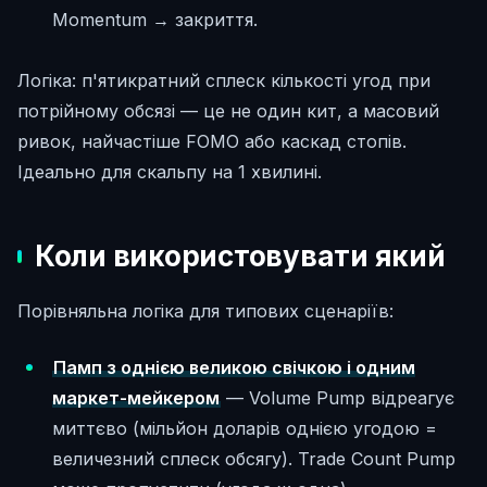
Momentum → закриття.
Логіка: п'ятикратний сплеск кількості угод при
потрійному обсязі — це не один кит, а масовий
ривок, найчастіше FOMO або каскад стопів.
Ідеально для скальпу на 1 хвилині.
Коли використовувати який
Порівняльна логіка для типових сценаріїв:
Памп з однією великою свічкою і одним
маркет-мейкером
— Volume Pump відреагує
миттєво (мільйон доларів однією угодою =
величезний сплеск обсягу). Trade Count Pump