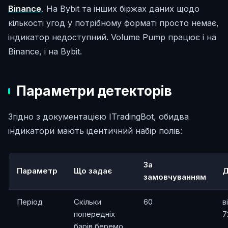
Binance
. На Bybit та інших біржах даних щодо
кількості угод у потрібному форматі просто немає,
індикатор недоступний. Volume Pump працює і на
Binance, і на Bybit.
Параметри детекторів
Згідно з документацією ITradingBot, обидва
індикатори мають ідентичний набір полів:
За
Параметр
Що задає
Д
замовчуванням
Період
Скільки
60
в
попередніх
7
барів беремо