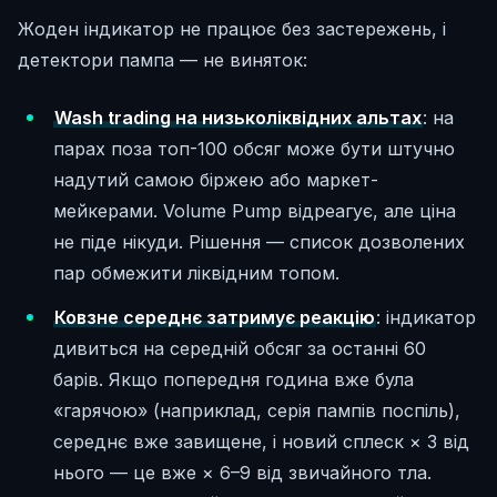
Жоден індикатор не працює без застережень, і
детектори пампа — не виняток:
Wash trading на низьколіквідних альтах
: на
парах поза топ-100 обсяг може бути штучно
надутий самою біржею або маркет-
мейкерами. Volume Pump відреагує, але ціна
не піде нікуди. Рішення — список дозволених
пар обмежити ліквідним топом.
Ковзне середнє затримує реакцію
: індикатор
дивиться на середній обсяг за останні 60
барів. Якщо попередня година вже була
«гарячою» (наприклад, серія пампів поспіль),
середнє вже завищене, і новий сплеск × 3 від
нього — це вже × 6–9 від звичайного тла.