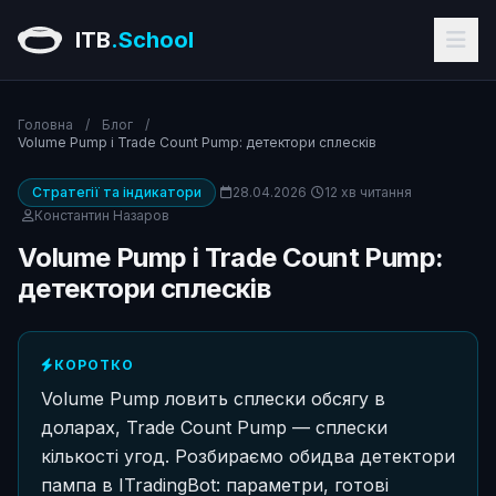
ITB
.School
Головна
/
Блог
/
Volume Pump і Trade Count Pump: детектори сплесків
Стратегії та індикатори
28.04.2026
12 хв читання
Константин Назаров
Volume Pump і Trade Count Pump:
детектори сплесків
КОРОТКО
Volume Pump ловить сплески обсягу в
доларах, Trade Count Pump — сплески
кількості угод. Розбираємо обидва детектори
пампа в ITradingBot: параметри, готові