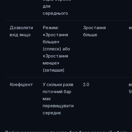
для
середнього
Дозволяти
Режим:
Зростання
e
вхід якщо
«Зростання
більше
більше»
(сплеск) або
«Зростання
менше»
(затишшя)
Коефіцієнт
У скільки разів
2.0
в
поточний бар
5
має
перевищувати
середнє