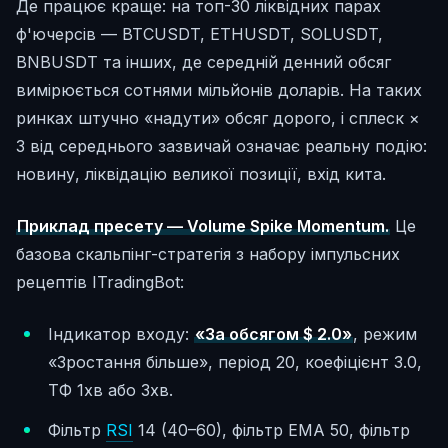
Де працює краще: на топ-30 ліквідних парах
ф'ючерсів — BTCUSDT, ETHUSDT, SOLUSDT,
BNBUSDT та інших, де середній денний обсяг
вимірюється сотнями мільйонів доларів. На таких
ринках штучно «надути» обсяг дорого, і сплеск ×
3 від середнього зазвичай означає реальну подію:
новину, ліквідацію великої позиції, вхід кита.
Приклад пресету — Volume Spike Momentum.
Це
базова скальпінг-стратегія з набору імпульсних
рецептів ITradingBot:
Індикатор входу:
«За обсягом $ 2.0»
, режим
«Зростання більше», період 20, коефіцієнт 3.0,
ТФ 1хв або 3хв.
Фільтр
RSI
14 (40–60), фільтр EMA 50, фільтр