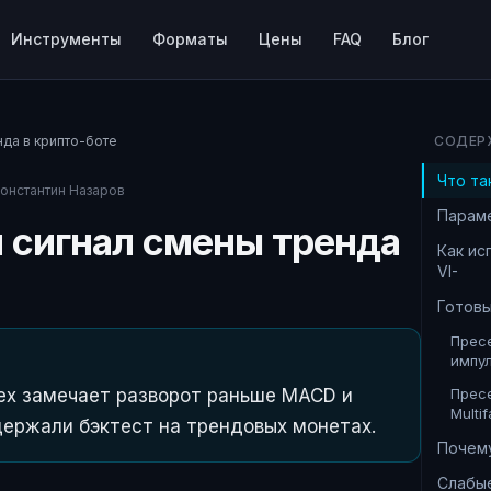
Инструменты
Форматы
Цены
FAQ
Блог
енда в крипто-боте
СОДЕР
Что так
онстантин Назаров
Парам
ий сигнал смены тренда
Как ис
VI-
Готовы
Пресе
импул
rtex замечает разворот раньше MACD и
Пресе
Multif
ыдержали бэктест на трендовых монетах.
Почем
Слабые