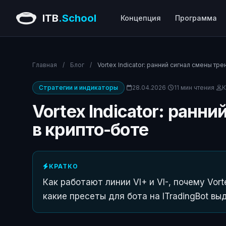
ITB
.School
Концепция
Программа
Главная
/
Блог
/
Vortex Indicator: ранний сигнал смены тр
Стратегии и индикаторы
28.04.2026
11 мин чтения
К
Vortex Indicator: ранн
в крипто-боте
КРАТКО
Как работают линии VI+ и VI-, почему Vo
какие пресеты для бота на ITradingBot в