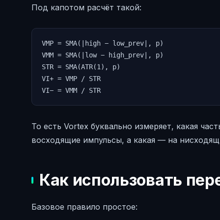
Под капотом расчёт такой:
VMP = SMA(|high − low_prev|, p)

VMM = SMA(|low − high_prev|, p)

STR = SMA(ATR(1), p)

VI+ = VMP / STR

VI− = VMM / STR
То есть Vortex буквально измеряет, какая час
восходящие импульсы, а какая — на нисходящ
Как использовать пере
Базовое правило простое: