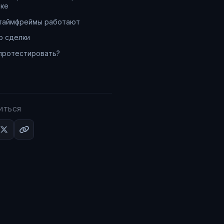
ике
 таймфреймы работают
р сделки
протестировать?
ИТЬСЯ