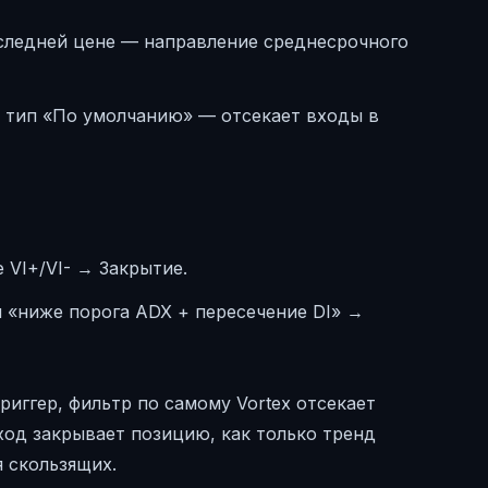
оследней цене — направление среднесрочного
0, тип «По умолчанию» — отсекает входы в
 VI+/VI- → Закрытие.
м «ниже порога ADX + пересечение DI» →
триггер, фильтр по самому Vortex отсекает
од закрывает позицию, как только тренд
 скользящих.