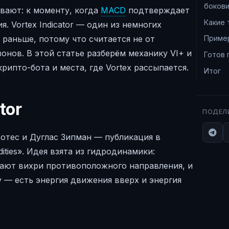
боков
вают: к моменту, когда
MACD
подтверждает
Какие
. Vortex Indicator — один из немногих
раньше, потому что считается не от
Приме
онов. В этой статье разберём механику VI+ и
Готов 
крипто-бота и места, где Vortex рассыпается.
Итог
tor
ПОДЕЛ
 Ботес и Дуглас Зипман — публикация в
dities». Идея взята из гидродинамики:
дают вихри противоположного направления, и
 — есть энергия движения вверх и энергия