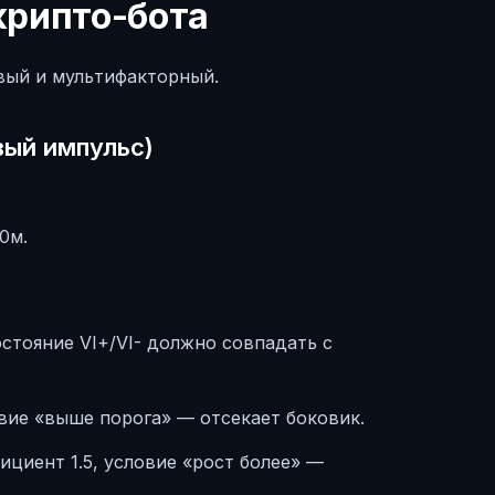
крипто-бота
вый и мультифакторный.
вый импульс)
0м.
остояние VI+/VI- должно совпадать с
овие «выше порога» — отсекает боковик.
ициент 1.5, условие «рост более» —