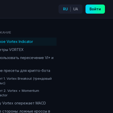
|
RU
UA
Войти
ЖАНИЕ
ое Vortex Indicator
етры VORTEX
пользовать пересечение VI+ и
е пресеты для крипто-бота
т 1. Vortex Breakout (трендовый
ьс)
т 2. Vortex + Momentum
actor
у Vortex опережает MACD
 стороны: ложные кроссы в