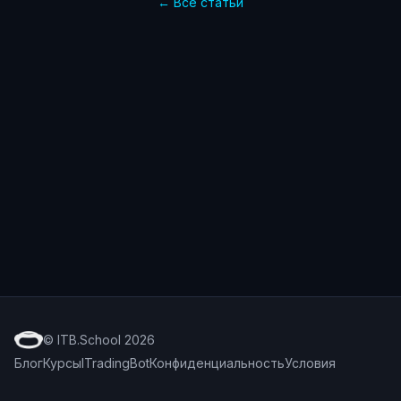
← Все статьи
© ITB.School 2026
Блог
Курсы
ITradingBot
Конфиденциальность
Условия