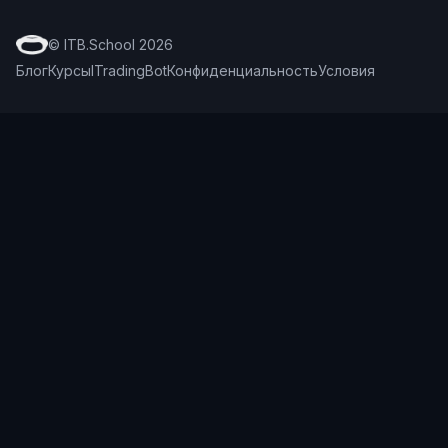
© ITB.School 2026
Блог
Курсы
ITradingBot
Конфиденциальность
Условия