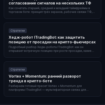
согласование сигналов на нескольких ТФ
Как сочетать старший, средний и младший таймфреймы в
торговом боте: принцип трёх экранов, рабочие связки ТФ,
готовые пресеты и особенности крипторынка.
Стратегии
Хедж-робот ITradingBot: как защитить
позицию от просадки на крипто-фьючерсах
Подробный разбор Хедж-робота ITradingBot: как он
открывает встречную позицию при росте просадки, какие
параметры активации использовать, два готовых сценария
(DCA-сетка и Donchian-пробой), а также частые ошибки и
сравнение с ручным хеджем.
Стратегии
Vortex + Momentum: ранний разворот
тренда в крипто-боте
Разбираем готовый пресет Vortex + Momentum для
платформы ITradingBot — мультифакторная связка для
раннего входа в новый тренд. Параметры обоих
индикаторов, полная конфигурация фильтров и выходов,
объяснение ролей и пример работы на 4h.