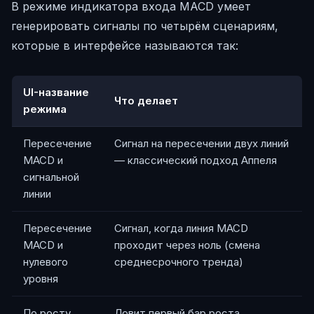
В режиме индикатора входа MACD умеет
генерировать сигналы по четырём сценариям,
которые в интерфейсе называются так:
UI-название
Что делает
режима
Пересечение
Сигнал на пересечении двух линий
MACD и
— классический подход Аппеля
сигнальной
линии
Пересечение
Сигнал, когда линия MACD
MACD и
проходит через ноль (смена
нулевого
среднесрочного тренда)
уровня
По росту
Ловит первый бар роста