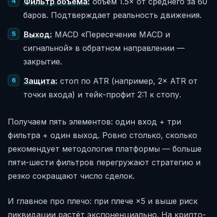
Фильтр объёма:
объём 1.5× от среднего за 60
баров. Подтверждает реальность движения.
Выход:
MACD «Пересечение MACD и
сигнальной» в обратном направлении —
закрытие.
Защита:
стоп по ATR (например, 2× ATR от
точки входа) и тейк-профит 2:1 к стопу.
Получаем пять элементов: один вход + три
фильтра + один выход. Ровно столько, сколько
рекомендует методология платформы — больше
пяти-шести фильтров перегружают стратегию и
резко сокращают число сделок.
И главное про плечо: при плече ×5 и выше риск
ликвидации растёт экспоненциально. На крипто-