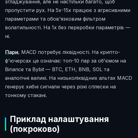
згладжування, але не настільки багато, щоб
пропустити рух. На 5х-15х працює з агресивними
параметрами та обов'язковим фільтром
волатильності. На 1х без переробки параметрів —
ні.
Пари.
MACD потребує ліквідності. На крипто-
ф'ючерсах це означає: топ-10 пар за об'ємом на
Binance та Bybit — BTC, ETH, BNB, SOL та
аналогічні великі. На низьколіквідних альтах MACD
генерує хибні сигнали через різкі сплески на
тонкому стакані.
Приклад налаштування
(покроково)