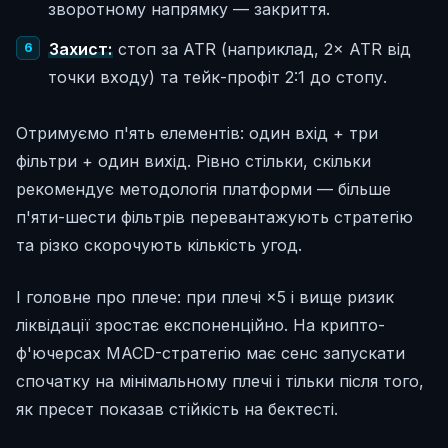
зворотному напрямку — закриття.
Захист:
стоп за ATR (наприклад, 2× ATR від
точки входу) та тейк-профіт 2:1 до стопу.
Отримуємо п'ять елементів: один вхід + три
фільтри + один вихід. Рівно стільки, скільки
рекомендує методологія платформи — більше
п'яти-шести фільтрів перевантажують стратегію
та різко скорочують кількість угод.
І головне про плече: при плечі ×5 і вище ризик
ліквідації зростає експоненційно. На крипто-
ф'ючерсах MACD-стратегію має сенс запускати
спочатку на мінімальному плечі і тільки після того,
як пресет показав стійкість на бектесті.