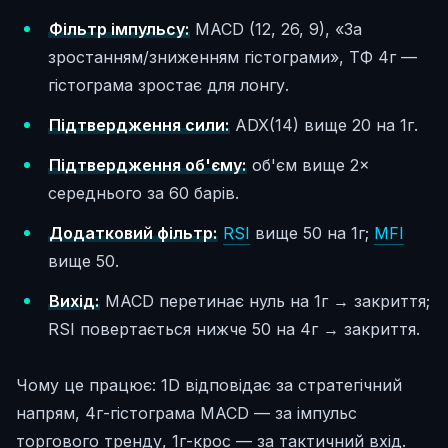
Фільтр імпульсу:
MACD (12, 26, 9), «За
зростанням/зниженням гістограми», ТФ 4г —
гістограма зростає для лонгу.
Підтвердження сили:
ADX(14) вище 20 на 1г.
Підтвердження об'єму:
об'єм вище 2×
середнього за 60 барів.
Додатковий фільтр:
RSI
вище 50 на 1г;
MFI
вище 50.
Вихід:
MACD перетинає нуль на 1г → закриття;
RSI повертається нижче 50 на 4г → закриття.
Чому це працює: 1D відповідає за стратегічний
напрям, 4г-гістограма MACD — за імпульс
торгового тренду, 1г-крос — за тактичний вхід.