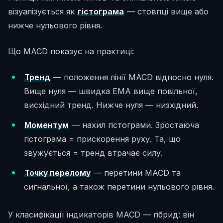
візуалізується як
гістограма
— стовпці вище або
нижче нульового рівня.
Що MACD показує на практиці:
Тренд
— положення лінії MACD відносно нуля.
Вище нуля — швидка EMA вище повільної,
висхідний тренд. Нижче нуля — низхідний.
Моментум
— нахил гістограми. Зростаюча
гістограма = прискорення руху. Та, що
звужується = тренд втрачає силу.
Точку перелому
— перетини MACD та
сигнальної, а також перетини нульового рівня.
У класифікації індикаторів MACD — гібрид: він