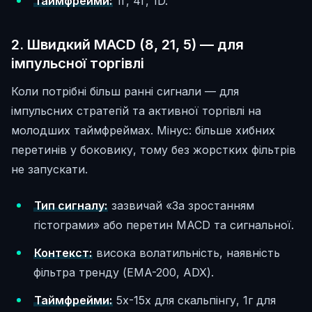
Таймфрейми:
1г, 4г, 1D.
2. Швидкий MACD (8, 21, 5) — для
імпульсної торгівлі
Коли потрібні більш ранні сигнали — для
імпульсних стратегій та активної торгівлі на
молодших таймфреймах. Мінус: більше хибних
перетинів у боковику, тому без жорстких фільтрів
не запускати.
Тип сигналу:
зазвичай «За зростанням
гістограми» або перетин MACD та сигнальної.
Контекст:
висока волатильність, наявність
фільтра тренду (EMA-200, ADX).
Таймфрейми:
5х-15х для скальпінгу, 1г для