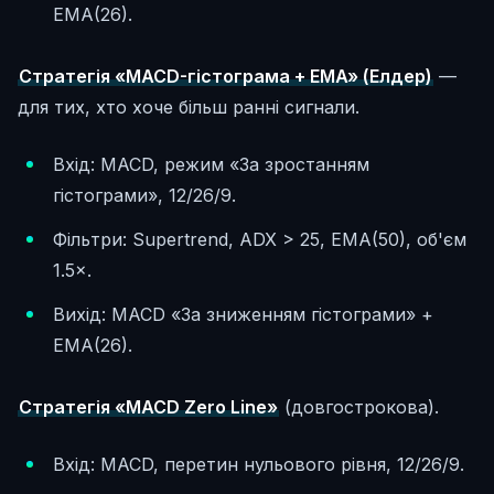
EMA(26).
Стратегія «MACD-гістограма + EMA» (Елдер)
—
для тих, хто хоче більш ранні сигнали.
Вхід: MACD, режим «За зростанням
гістограми», 12/26/9.
Фільтри: Supertrend, ADX > 25, EMA(50), об'єм
1.5×.
Вихід: MACD «За зниженням гістограми» +
EMA(26).
Стратегія «MACD Zero Line»
(довгострокова).
Вхід: MACD, перетин нульового рівня, 12/26/9.