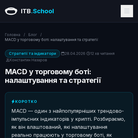
ITB
.School
Головна
/
Блог
/
MACD у торговому боті: налаштування та стратегії
Стратегії та індикатори
28.04.2026
12 хв читання
Константин Назаров
MACD у торговому боті:
налаштування та стратегії
КОРОТКО
MACD — один з найпопулярніших трендово-
імпульсних індикаторів у крипті. Розбираємо,
як він влаштований, які налаштування
реально працюють у торговому боті, як