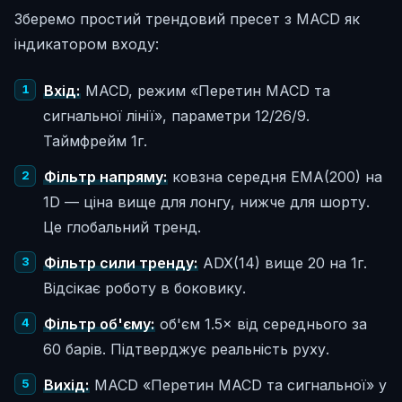
Зберемо простий трендовий пресет з MACD як
індикатором входу:
Вхід:
MACD, режим «Перетин MACD та
сигнальної лінії», параметри 12/26/9.
Таймфрейм 1г.
Фільтр напряму:
ковзна середня EMA(200) на
1D — ціна вище для лонгу, нижче для шорту.
Це глобальний тренд.
Фільтр сили тренду:
ADX(14) вище 20 на 1г.
Відсікає роботу в боковику.
Фільтр об'єму:
об'єм 1.5× від середнього за
60 барів. Підтверджує реальність руху.
Вихід:
MACD «Перетин MACD та сигнальної» у