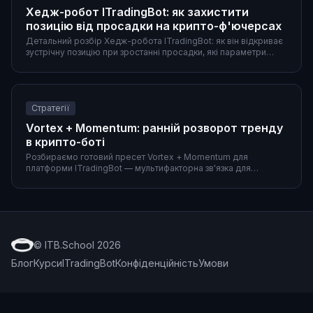
Хедж-робот ITradingBot: як захистити
позицію від просадки на крипто-ф'ючерсах
Детальний розбір Хедж-робота ITradingBot: як він відкриває
зустрічну позицію при зростанні просадки, які параметри
активації використовувати, два готові сценарії (DCA-сітка та
пробій Donchian), а також типові помилки і порівняння з
ручним хеджем.
Стратегії
Vortex + Momentum: ранній розворот тренду
в крипто-боті
Розбираємо готовий пресет Vortex + Momentum для
платформи ITradingBot — мультифакторна зв'язка для
раннього входу в новий тренд. Параметри обох індикаторів,
повна конфігурація фільтрів і виходів, пояснення ролей і
приклад роботи на 4h.
© ITB.School 2026
Блог
Курси
ITradingBot
Конфіденційність
Умови