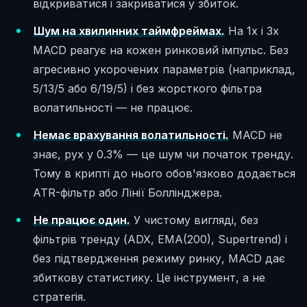
відкриватися і закриватися у збиток.
Шум на хвилинних таймфреймах.
На 1х і 3х
MACD реагує на кожен ринковий імпульс. Без
агресивно укорочених параметрів (наприклад,
5/13/5 або 6/19/5) і без жорсткого фільтра
волатильності — не працює.
Немає врахування волатильності.
MACD не
знає, рух у 0.3% — це шум чи початок тренду.
Тому в крипті до нього обов'язково додається
ATR-фільтр або Лінії Боллінджера.
Не працює один.
У чистому вигляді, без
фільтрів тренду (ADX, EMA(200), Supertrend) і
без підтвердження режиму ринку, MACD дає
збиткову статистику. Це інструмент, а не
стратегія.