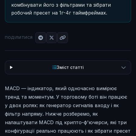
комбінувати його з фільтрами та зібрати
робочий пресет на 1г-4г таймфреймах.
ПОДІЛИТИСЯ
Зміст статті
MACD — індикатор, який одночасно вимірює
тренд та моментум. У торговому боті він працює
у двох ролях: як генератор сигналів входу і як
фільтр напряму. Нижче розберемо, як
налаштувати MACD під крипто-ф'ючерси, які три
конфігурації реально працюють і як зібрати пресет