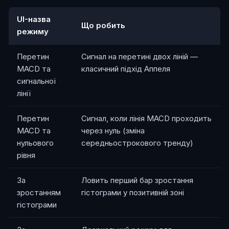
UI-назва
Що робить
режиму
Перетин
Сигнал на перетині двох ліній —
MACD та
класичний підхід Аппеля
сигнальної
лінії
Перетин
Сигнал, коли лінія MACD проходить
MACD та
через нуль (зміна
нульового
середньострокового тренду)
рівня
За
Ловить перший бар зростання
зростанням
гістограми у позитивній зоні
гістограми