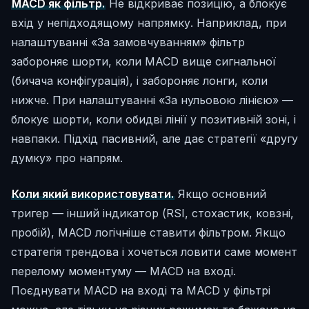
MACD як фільтр.
Не відкриває позицію, а блокує
вхід у непідходящому напрямку. Наприклад, при
налаштуванні «За замовчуванням» фільтр
забороняє шорти, коли MACD вище сигнальної
(бичача конфігурація), і забороняє лонги, коли
нижче. При налаштуванні «За нульовою лінією» —
блокує шорти, коли обидві лінії у позитивній зоні, і
навпаки. Підхід пасивний, але дає стратегії «другу
думку» про напрям.
Коли який використовувати.
Якщо основний
тригер — інший індикатор (RSI, стохастик, ковзні,
пробій), MACD логічніше ставити фільтром. Якщо
стратегія трендова і хочеться ловити саме момент
перелому моментуму — MACD на вході.
Поєднувати MACD на вході та MACD у фільтрі