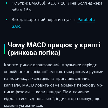
Фільтри: EMA(50), ADX > 20, Лінії Боллінджера,
об'єм 1.5×.
Вихід: зворотний перетин нуля +
Parabolic
SAR
.
Чому MACD працює у крипті
(ринкова логіка)
Крипто-ринок влаштований імпульсно: періоди
спокійної консолідації змінюються різкими рухами
на новинах, ліквідаціях та припливі/відпливі
капіталу. MACD ловить саме момент переходу між
цими фазами — коли швидка EMA починає
віддалятися від повільної, індикатор показує, що
моментум змінився.