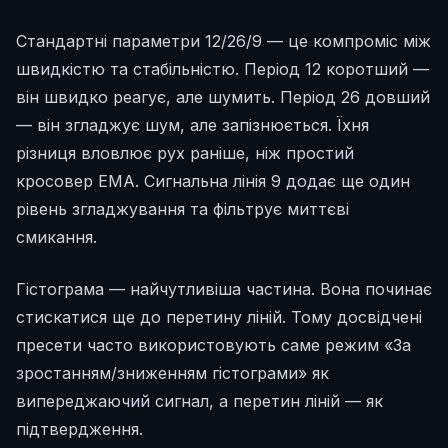
Стандартні параметри 12/26/9 — це компроміс між
швидкістю та стабільністю. Період 12 коротший —
він швидко реагує, але шумить. Період 26 довший
— він згладжує шум, але запізнюється. Їхня
різниця вловлює рух раніше, ніж простий
кросовер EMA. Сигнальна лінія 9 додає ще один
рівень згладжування та фільтрує миттєві
смикання.
Гістограма — найчутливіша частина. Вона починає
стискатися ще до перетину ліній. Тому досвідчені
пресети часто використовують саме режим «За
зростанням/зниженням гістограми» як
випереджаючий сигнал, а перетин ліній — як
підтвердження.