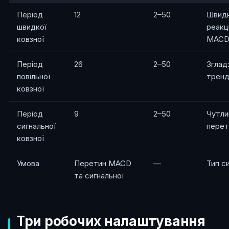
Період
12
2–50
Швидк
швидкої
реакці
ковзної
MAC
Період
26
2–50
Зглад
повільної
трен
ковзної
Період
9
2–50
Чутли
сигнальної
перет
ковзної
Умова
Перетин MACD
—
Тип с
та сигнальної
Три робочих налаштування