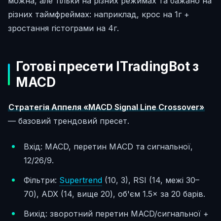
можна, але тільки на різних режимах та бажано на
різних таймфреймах: наприклад, крос на 1г +
зростання гістограми на 4г.
Готові пресети ITradingBot з
MACD
Стратегія Аппеля «MACD Signal Line Crossover»
— базовий трендовий пресет.
Вхід: MACD, перетин MACD та сигнальної,
12/26/9.
Фільтри:
Supertrend
(10, 3), RSI (14, межі 30–
70), ADX (14, вище 20), об'єм 1.5× за 20 барів.
Вихід: зворотний перетин MACD/сигнальної +