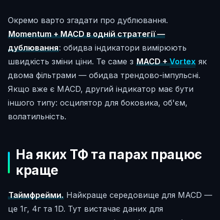
Окремо варто згадати про дублювання.
Momentum + MACD в одній стратегії —
дублювання
: обидва індикатори вимірюють
швидкість зміни ціни. Те саме з
MACD +
Vortex
як
двома фільтрами — обидва трендово-імпульсні.
Якщо вже є MACD, другий індикатор має бути
іншого типу: осцилятор для боковика, об'єм,
волатильність.
На яких ТФ та парах працює
краще
Таймфрейми.
Найкраще середовище для MACD —
це 1г, 4г та 1D. Тут вистачає даних для