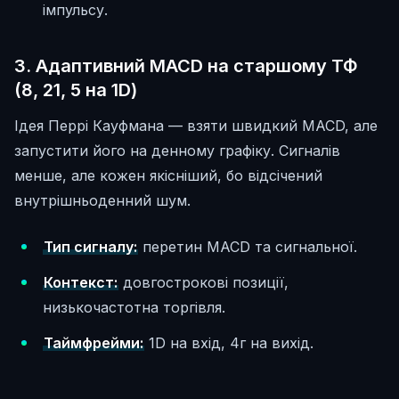
імпульсу.
3. Адаптивний MACD на старшому ТФ
(8, 21, 5 на 1D)
Ідея Перрі Кауфмана — взяти швидкий MACD, але
запустити його на денному графіку. Сигналів
менше, але кожен якісніший, бо відсічений
внутрішньоденний шум.
Тип сигналу:
перетин MACD та сигнальної.
Контекст:
довгострокові позиції,
низькочастотна торгівля.
Таймфрейми:
1D на вхід, 4г на вихід.