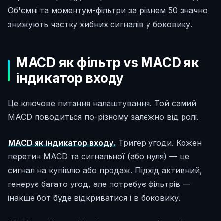
Об'ємні та моментум-фільтри за рівнем 50 значно
знижують частку хибних сигналів у боковику.
MACD як фільтр vs MACD як
індикатор входу
Це ключове питання налаштування. Той самий
MACD поводиться по-різному залежно від ролі.
MACD як індикатор входу.
Тригер угоди. Кожен
перетин MACD та сигнальної (або нуля) — це
сигнал на купівлю або продаж. Підхід активний,
генерує багато угод, але потребує фільтрів —
інакше бот буде відкриватися і в боковику.