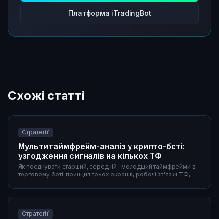
Платформа iTradingBot
Схожі статті
Стратегії
Мультитаймфрейм-аналіз у крипто-боті:
узгодження сигналів на кількох ТФ
Як поєднувати старший, середній і молодший таймфрейми в
торговому боті: принцип трьох екранів, робочі зв'язки ТФ,
готові пресети та особливості крипторинку.
Стратегії