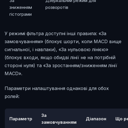
За
Дзеркальний режим для
зниженням
розворотів
гістограми
У режимі фільтра доступні інші правила: «За
замовчуванням» (блокує шорти, коли MACD вище
сигнальної, і навпаки), «За нульовою лінією»
(блокує входи, якщо обидві лінії не на потрібній
стороні нуля) та «За зростанням/зниженням лінії
MACD».
Параметри налаштування однакові для обох
ролей:
За
Параметр
Діапазон
Що р
замовчуванням