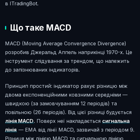
в ITradingBot.
Що таке MACD
MACD (Moving Average Convergence Divergence)
розробив Джеральд Аппель наприкінці 1970-х. Це
інструмент слідування за трендом, що належить
до запізнюваних індикаторів.
Принцип простий: індикатор рахує різницю між
двома експоненційними ковзними середніми —
швидкою (за замовчуванням 12 періодів) та
повільною (26 періодів). Від цієї різниці будується
лінія MACD
. Поверх неї накладається
сигнальна
лінія
— EMA від лінії MACD, зазвичай з періодом 9.
Різниця між лінією MACD та сигнальною лінією