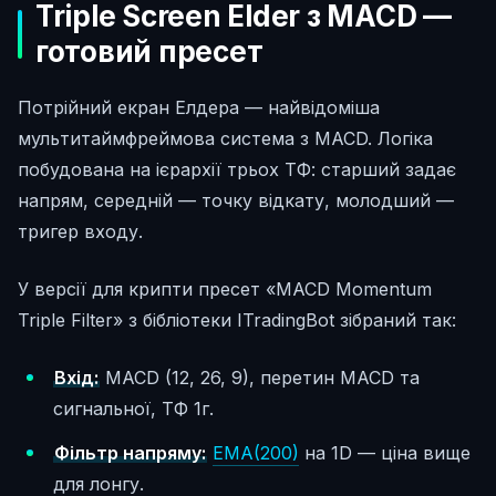
Triple Screen Elder з MACD —
готовий пресет
Потрійний екран Елдера — найвідоміша
мультитаймфреймова система з MACD. Логіка
побудована на ієрархії трьох ТФ: старший задає
напрям, середній — точку відкату, молодший —
тригер входу.
У версії для крипти пресет «MACD Momentum
Triple Filter» з бібліотеки ITradingBot зібраний так:
Вхід:
MACD (12, 26, 9), перетин MACD та
сигнальної, ТФ 1г.
Фільтр напряму:
EMA(200)
на 1D — ціна вище
для лонгу.